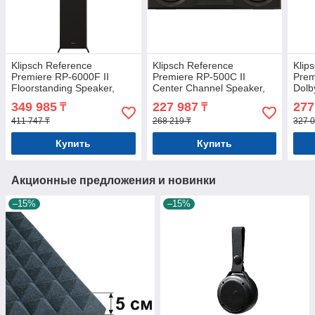
Klipsch Reference
Klipsch Reference
Klip
Premiere RP-6000F II
Premiere RP-500C II
Prem
Floorstanding Speaker,
Center Channel Speaker,
Dolb
Ebony, Single
Walnut, Single
Soun
349 985
227 987
277
₸
₸
Pair
411 747 ₸
268 219 ₸
327 0
Купить
Купить
Акционные предложения и новинки
–15%
–15%