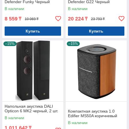
Defender Funky Черный
Defender G22 Черный
В наличии
В наличии
8 559
20 224
₸
₸
10 069 ₸
23 793 ₸
Купить
Купить
–15%
–15%
Напольная акустика DALI
Opticon 6 MK2 черный, 2 шт.
Компактная акустика 1.0
Edifier MS50A коричневый
В наличии
В наличии
1 011 642
₸