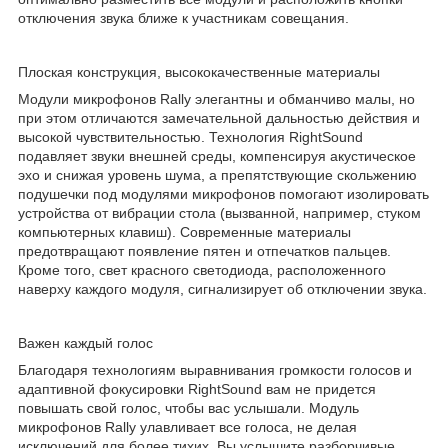
отключения звука ближе к участникам совещания.
Плоская конструкция, высококачественные материалы
Модули микрофонов Rally элегантны и обманчиво малы, но
при этом отличаются замечательной дальностью действия и
высокой чувствительностью. Технология RightSound
подавляет звуки внешней среды, компенсируя акустическое
эхо и снижая уровень шума, а препятствующие скольжению
подушечки под модулями микрофонов помогают изолировать
устройства от вибрации стола (вызванной, например, стуком
компьютерных клавиш). Современные материалы
предотвращают появление пятен и отпечатков пальцев.
Кроме того, свет красного светодиода, расположенного
наверху каждого модуля, сигнализирует об отключении звука.
Важен каждый голос
Благодаря технологиям выравнивания громкости голосов и
адаптивной фокусировки RightSound вам не придется
повышать свой голос, чтобы вас услышали. Модуль
микрофонов Rally улавливает все голоса, не делая
исключений для более тихих. Вы услышите разборчивые