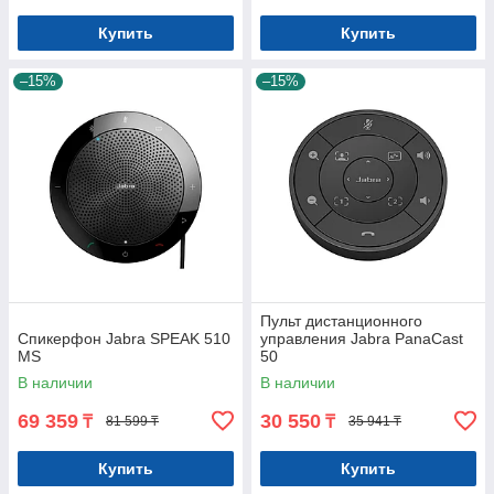
Купить
Купить
–15%
–15%
Пульт дистанционного
Спикерфон Jabra SPEAK 510
управления Jabra PanaCast
MS
50
В наличии
В наличии
69 359
30 550
₸
₸
81 599 ₸
35 941 ₸
Купить
Купить