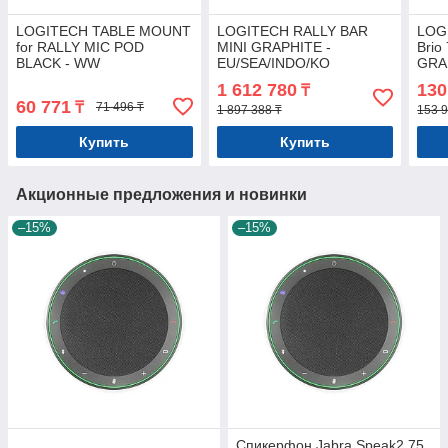
LOGITECH TABLE MOUNT
LOGITECH RALLY BAR
LOG
for RALLY MIC POD
MINI GRAPHITE -
Brio
BLACK - WW
EU/SEA/INDO/KO
GRA
935
1 612 780
130
₸
60 771
₸
71 496 ₸
1 897 388 ₸
153 9
Купить
Купить
Акционные предложения и новинки
–15%
–15%
Спикерфон Jabra Speak2 75