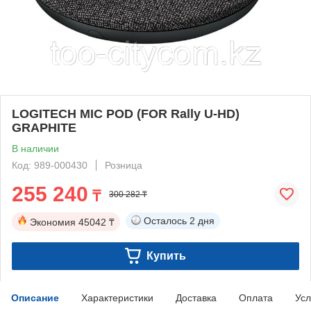
LOGITECH MIC POD (FOR Rally U-HD)
GRAPHITE
В наличии
Код: 989-000430
Розница
255 240
₸
300 282 ₸
Осталось
2 дня
Экономия
45042 ₸
Купить
Описание
Характеристики
Доставка
Оплата
Усл