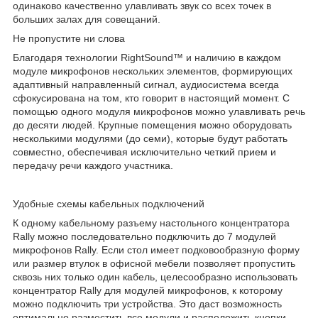
одинаково качественно улавливать звук со всех точек в
больших залах для совещаний.
Не пропустите ни слова
Благодаря технологии RightSound™ и наличию в каждом
модуле микрофонов нескольких элементов, формирующих
адаптивный направленный сигнал, аудиосистема всегда
сфокусирована на том, кто говорит в настоящий момент. С
помощью одного модуля микрофонов можно улавливать речь
до десяти людей. Крупные помещения можно оборудовать
несколькими модулями (до семи), которые будут работать
совместно, обеспечивая исключительно четкий прием и
передачу речи каждого участника.
Удобные схемы кабельных подключений
К одному кабельному разъему настольного концентратора
Rally можно последовательно подключить до 7 модулей
микрофонов Rally. Если стол имеет подковообразную форму
или размер втулок в офисной мебели позволяет пропустить
сквозь них только один кабель, целесообразно использовать
концентратор Rally для модулей микрофонов, к которому
можно подключить три устройства. Это даст возможность
оптимально разместить все модули и расположить кнопки