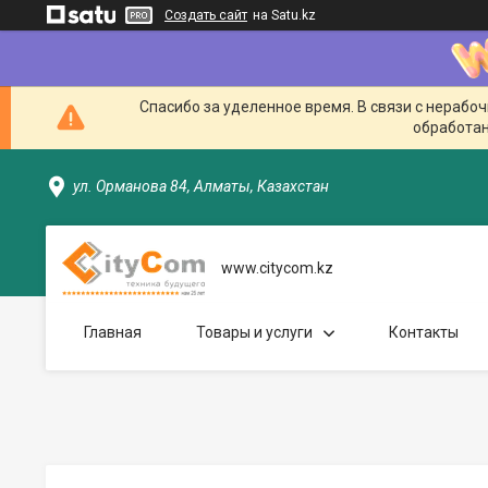
Создать сайт
на Satu.kz
Спасибо за уделенное время. В связи с нерабо
обработан
ул. Орманова 84, Алматы, Казахстан
www.citycom.kz
Главная
Товары и услуги
Контакты