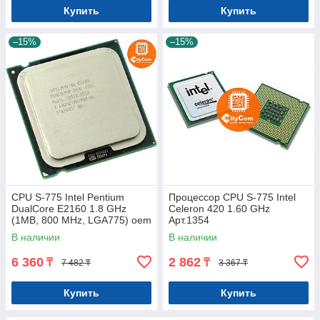
Купить
Купить
–15%
–15%
CPU S-775 Intel Pentium
Процессор CPU S-775 Intel
DualCore E2160 1.8 GHz
Celeron 420 1.60 GHz
(1MB, 800 MHz, LGA775) oem
Арт.1354
Арт.1374
В наличии
В наличии
6 360
2 862
₸
₸
7 482 ₸
3 367 ₸
Купить
Купить