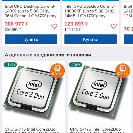
Intel CPU Desktop Core i9-
Intel CPU Desktop Core i5-
Inte
14900 (up to 5.80 GHz,
14600KF (up to 5.30 GHz,
1410
36M Cache, LGA1700) tray
24MB, LGA1700) tray
12M 
300 977
123 893
₸
₸
70 
354 091 ₸
145 756 ₸
Купить
Купить
Акционные предложения и новинки
–15%
–15%
CPU S-775 Intel Core2Duo
CPU S-775 Intel Core2Duo