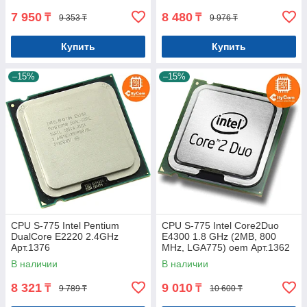
7 950
8 480
₸
₸
9 353 ₸
9 976 ₸
Купить
Купить
–15%
–15%
CPU S-775 Intel Pentium
CPU S-775 Intel Core2Duo
DualCore E2220 2.4GHz
E4300 1.8 GHz (2MB, 800
Арт.1376
MHz, LGA775) oem Арт.1362
В наличии
В наличии
8 321
9 010
₸
₸
9 789 ₸
10 600 ₸