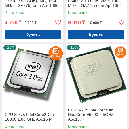
E7200 2.53 GHz (3MB, 1066
E6400 2.13 GHz (2MB, 1066
MHz, LGA775) oem Арт.1366
MHz, LGA775) oem Арт.1364
В наличии
В наличии
4 770
9 010
₸
₸
5 612 ₸
10 600 ₸
Купить
Купить
–15%
–15%
CPU S-775 Intel Pentium
CPU S-775 Intel Core2Duo
DualCore E5200 2.5GHz
E6300 1.86 GHz Арт.1644
Арт.1377
В наличии
В наличии