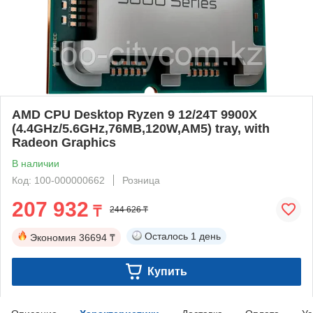
AMD CPU Desktop Ryzen 9 12/24T 9900X
(4.4GHz/5.6GHz,76MB,120W,AM5) tray, with
Radeon Graphics
В наличии
Код: 100-000000662
Розница
207 932
₸
244 626 ₸
Осталось
1 день
Экономия
36694 ₸
Купить