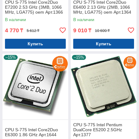
CPU S-775 Intel Core2Duo
CPU S-775 Intel Core2Duo
E7200 2.53 GHz (3MB, 1066
E6400 2.13 GHz (2MB, 1066
MHz, LGA775) oem Арт.1366
MHz, LGA775) oem Арт.1364
В наличии
В наличии
4 770
9 010
₸
₸
5 612 ₸
10 600 ₸
Купить
Купить
–15%
–15%
CPU S-775 Intel Pentium
CPU S-775 Intel Core2Duo
DualCore E5200 2.5GHz
E6300 1.86 GHz Арт.1644
Арт.1377