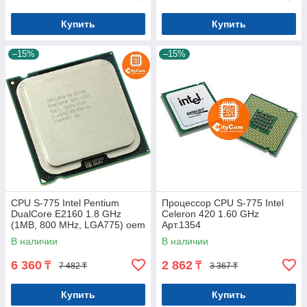
Купить
Купить
–15%
–15%
CPU S-775 Intel Pentium
Процессор CPU S-775 Intel
DualCore E2160 1.8 GHz
Celeron 420 1.60 GHz
(1MB, 800 MHz, LGA775) oem
Арт.1354
Арт.1374
В наличии
В наличии
6 360
2 862
₸
₸
7 482 ₸
3 367 ₸
Купить
Купить