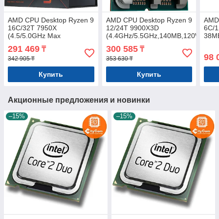
AMD CPU Desktop Ryzen 9
AMD CPU Desktop Ryzen 9
AMD 
16C/32T 7950X
12/24T 9900X3D
6C/1
(4.5/5.0GHz Max
(4.4GHz/5.5GHz,140MB,120W,AM5
38MB
Boost,80MB,170W,AM5)
tray, with Radeon Graphics
Rade
291 469
300 585
₸
₸
box, with Radeon Graphics
Wrai
98 
342 905 ₸
353 630 ₸
Купить
Купить
Акционные предложения и новинки
–15%
–15%