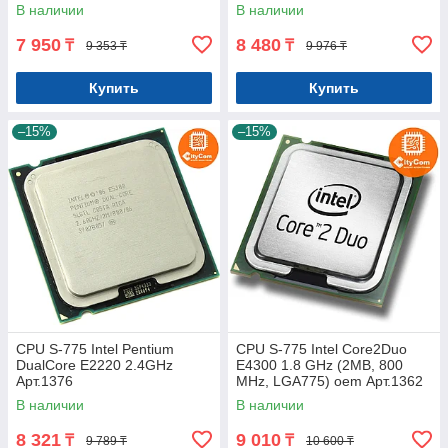
В наличии
В наличии
7 950
8 480
₸
₸
9 353 ₸
9 976 ₸
Купить
Купить
–15%
–15%
CPU S-775 Intel Pentium
CPU S-775 Intel Core2Duo
DualCore E2220 2.4GHz
E4300 1.8 GHz (2MB, 800
Арт.1376
MHz, LGA775) oem Арт.1362
В наличии
В наличии
8 321
9 010
₸
₸
9 789 ₸
10 600 ₸