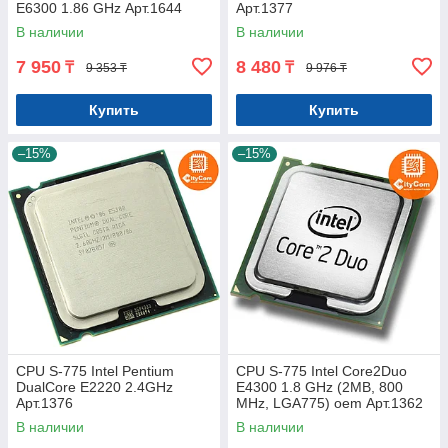
E6300 1.86 GHz Арт.1644
Арт.1377
В наличии
В наличии
7 950
8 480
₸
₸
9 353 ₸
9 976 ₸
Купить
Купить
–15%
–15%
CPU S-775 Intel Pentium
CPU S-775 Intel Core2Duo
DualCore E2220 2.4GHz
E4300 1.8 GHz (2MB, 800
Арт.1376
MHz, LGA775) oem Арт.1362
В наличии
В наличии