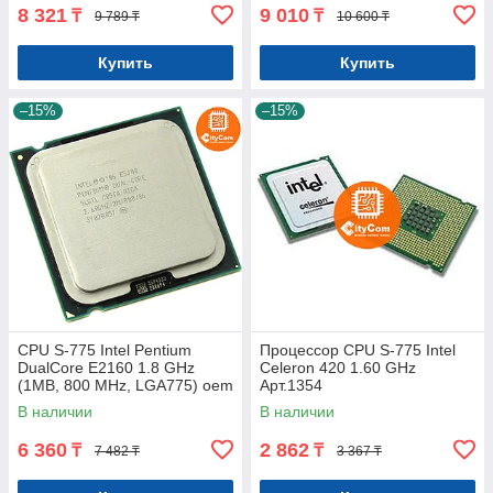
8 321
9 010
₸
₸
9 789 ₸
10 600 ₸
Купить
Купить
–15%
–15%
CPU S-775 Intel Pentium
Процессор CPU S-775 Intel
DualCore E2160 1.8 GHz
Celeron 420 1.60 GHz
(1MB, 800 MHz, LGA775) oem
Арт.1354
Арт.1374
В наличии
В наличии
6 360
2 862
₸
₸
7 482 ₸
3 367 ₸