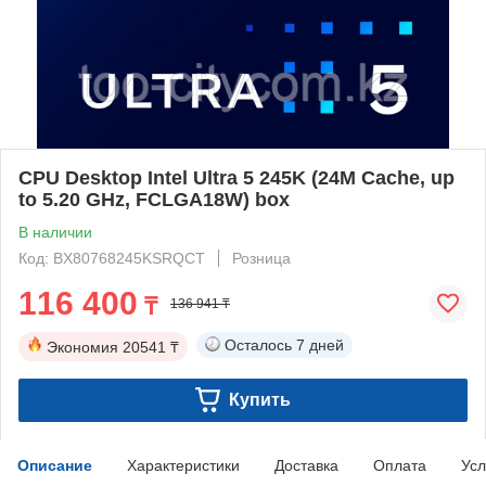
CPU Desktop Intel Ultra 5 245K (24M Cache, up
to 5.20 GHz, FCLGA18W) box
В наличии
Код: BX80768245KSRQCT
Розница
116 400
₸
136 941 ₸
Осталось
7 дней
Экономия
20541 ₸
Купить
Описание
Характеристики
Доставка
Оплата
Усл