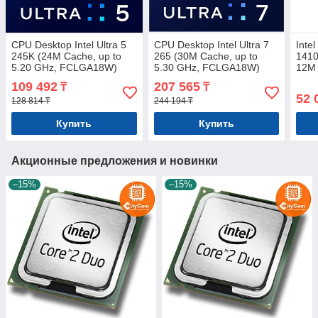
CPU Desktop Intel Ultra 5
CPU Desktop Intel Ultra 7
Inte
245K (24M Cache, up to
265 (30M Cache, up to
1410
5.20 GHz, FCLGA18W)
5.30 GHz, FCLGA18W)
12M 
tray
tray
109 492
207 565
₸
₸
52 
128 814 ₸
244 194 ₸
Купить
Купить
Акционные предложения и новинки
–15%
–15%