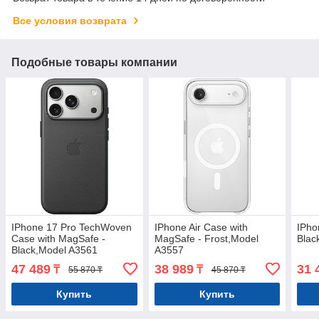
Все условия возврата
Подобные товары компании
IPhone 17 Pro TechWoven
IPhone Air Case with
IPho
Case with MagSafe -
MagSafe - Frost,Model
Blac
Black,Model A3561
A3557
47 489
38 989
31 
₸
₸
55 870 ₸
45 870 ₸
Купить
Купить