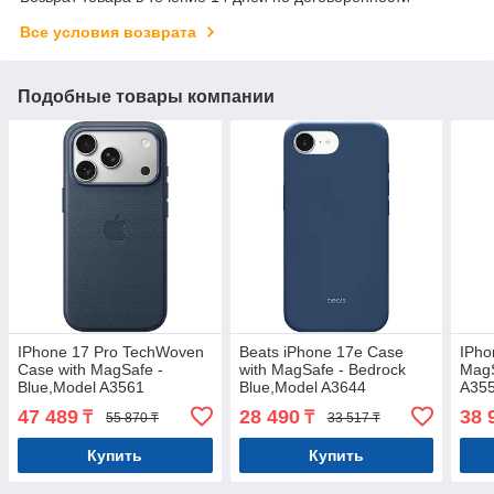
Все условия возврата
Подобные товары компании
IPhone 17 Pro TechWoven
Beats iPhone 17e Case
IPho
Case with MagSafe -
with MagSafe - Bedrock
MagS
Blue,Model A3561
Blue,Model A3644
A35
47 489
28 490
38 
₸
₸
55 870 ₸
33 517 ₸
Купить
Купить