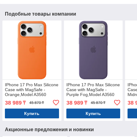
Подобные товары компании
IPhone 17 Pro Max Silicone
IPhone 17 Pro Max Silicone
IPho
Case with MagSafe -
Case with MagSafe -
Case
Orange,Model A3560
Purple Fog,Model A3560
Midn
38 989
38 989
38 
₸
₸
45 870 ₸
45 870 ₸
Купить
Купить
Акционные предложения и новинки