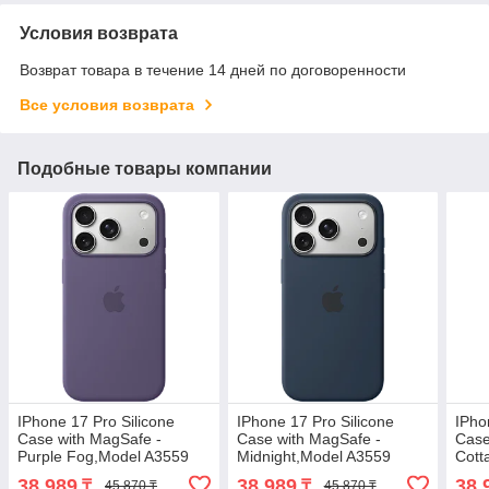
Условия возврата
Возврат товара в течение 14 дней по договоренности
Все условия возврата
Подобные товары компании
IPhone 17 Pro Silicone
IPhone 17 Pro Silicone
IPho
Case with MagSafe -
Case with MagSafe -
Case
Purple Fog,Model A3559
Midnight,Model A3559
Cott
38 989
38 989
38 
₸
₸
45 870 ₸
45 870 ₸