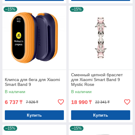
–15%
–15%
Сменный цепной браслет
Клипса для бега для Xiaomi
для Xiaomi Smart Band 9
Smart Band 9
Mystic Rose
В наличии
В наличии
6 737
18 990
₸
₸
7 926 ₸
22 341 ₸
Купить
Купить
–15%
–15%