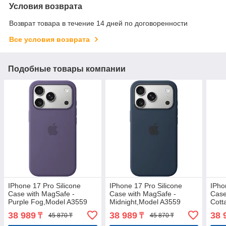
Условия возврата
Возврат товара в течение 14 дней по договоренности
Все условия возврата
Подобные товары компании
IPhone 17 Pro Silicone
IPhone 17 Pro Silicone
IPho
Case with MagSafe -
Case with MagSafe -
Case
Purple Fog,Model A3559
Midnight,Model A3559
Cott
38 989
38 989
38 
₸
₸
45 870 ₸
45 870 ₸