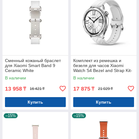
Сменный кожаный браслет
Комплект из ремешка и
для Xiaomi Smart Band 9
безеля для часов Xiaomi
Ceramic White
Watch S4 Bezel and Strap Kit-
Liquid Silver
В наличии
В наличии
13 958
17 875
₸
₸
16 421 ₸
21 029 ₸
Купить
Купить
–15%
–15%