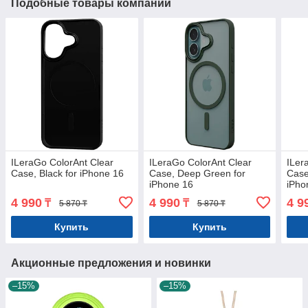
Подобные товары компании
ILeraGo ColorAnt Clear
ILeraGo ColorAnt Clear
ILer
Case, Black for iPhone 16
Case, Deep Green for
Case
iPhone 16
iPho
4 990
4 990
4 9
₸
₸
5 870 ₸
5 870 ₸
Купить
Купить
Акционные предложения и новинки
–15%
–15%