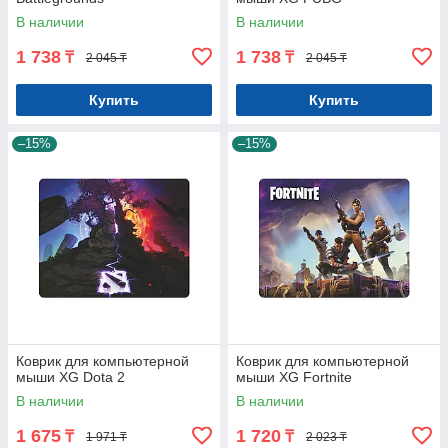
В наличии
В наличии
1 738
1 738
₸
₸
2 045 ₸
2 045 ₸
Купить
Купить
–15%
–15%
Коврик для компьютерной
Коврик для компьютерной
мыши XG Dota 2
мыши XG Fortnite
В наличии
В наличии
1 675
1 720
₸
₸
1 971 ₸
2 023 ₸