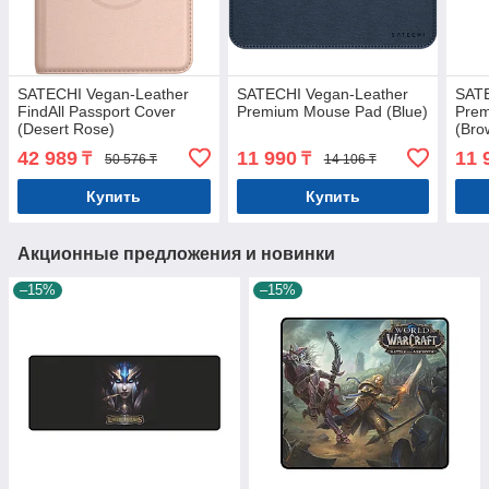
SATECHI Vegan-Leather
SATECHI Vegan-Leather
SATE
FindAll Passport Cover
Premium Mouse Pad (Blue)
Pre
(Desert Rose)
(Bro
42 989
11 990
11 
₸
₸
50 576 ₸
14 106 ₸
Купить
Купить
Акционные предложения и новинки
–15%
–15%