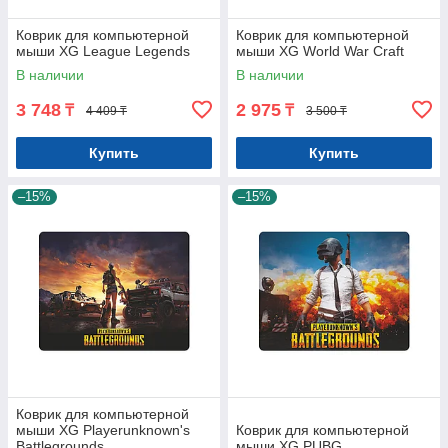
Коврик для компьютерной
Коврик для компьютерной
мыши XG League Legends
мыши XG World War Craft
В наличии
В наличии
3 748
2 975
₸
₸
4 409 ₸
3 500 ₸
Купить
Купить
–15%
–15%
Коврик для компьютерной
мыши XG Playerunknown's
Коврик для компьютерной
Battlegrounds
мыши XG PUBG