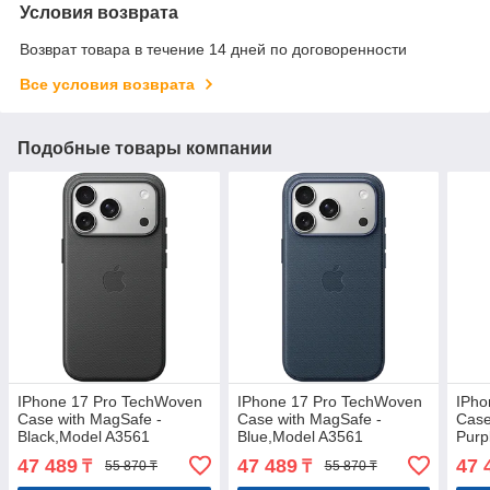
Условия возврата
Возврат товара в течение 14 дней по договоренности
Все условия возврата
Подобные товары компании
IPhone 17 Pro TechWoven
IPhone 17 Pro TechWoven
IPho
Case with MagSafe -
Case with MagSafe -
Case
Black,Model A3561
Blue,Model A3561
Purp
47 489
47 489
47 
₸
₸
55 870 ₸
55 870 ₸