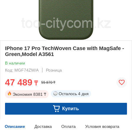
IPhone 17 Pro TechWoven Case with MagSafe -
Green,Model A3561
В наличии
Код: MGF74ZM/A
Розница
47 489
₸
55 870 ₸
Осталось
4 дня
Экономия
8381 ₸
Купить
Описание
Доставка
Оплата
Условия возврата