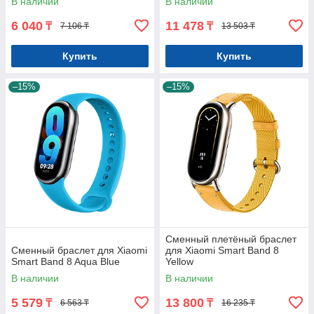
В наличии
В наличии
6 040
11 478
₸
₸
7 106 ₸
13 503 ₸
Купить
Купить
–15%
–15%
Сменный плетёный браслет
Сменный браслет для Xiaomi
для Xiaomi Smart Band 8
Smart Band 8 Aqua Blue
Yellow
В наличии
В наличии
5 579
13 800
₸
₸
6 563 ₸
16 235 ₸