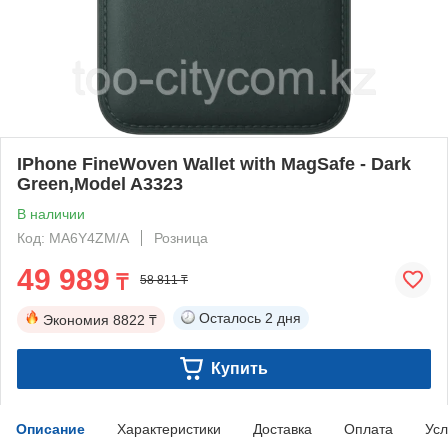
IPhone FineWoven Wallet with MagSafe - Dark
Green,Model A3323
В наличии
Код: MA6Y4ZM/A
Розница
49 989
₸
58 811 ₸
Осталось
2 дня
Экономия
8822 ₸
Купить
Описание
Характеристики
Доставка
Оплата
Усл