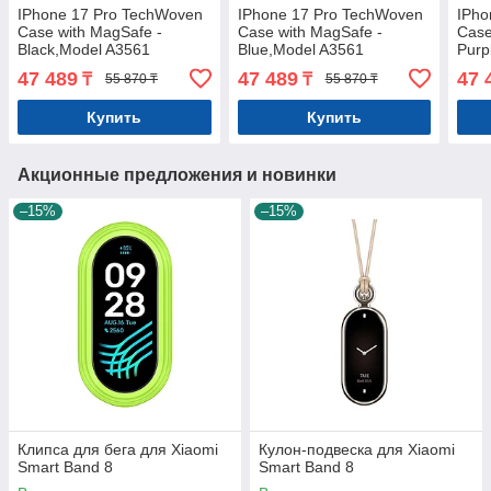
IPhone 17 Pro TechWoven
IPhone 17 Pro TechWoven
IPho
Case with MagSafe -
Case with MagSafe -
Case
Black,Model A3561
Blue,Model A3561
Purp
47 489
47 489
47 
₸
₸
55 870 ₸
55 870 ₸
Купить
Купить
Акционные предложения и новинки
–15%
–15%
Клипса для бега для Xiaomi
Кулон-подвеска для Xiaomi
Smart Band 8
Smart Band 8