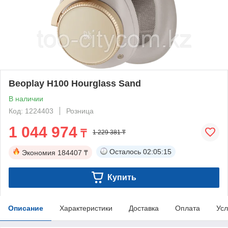
Beoplay H100 Hourglass Sand
В наличии
Код: 1224403
Розница
1 044 974
₸
1 229 381 ₸
Осталось
02:05:13
Экономия
184407 ₸
Купить
Описание
Характеристики
Доставка
Оплата
Усл