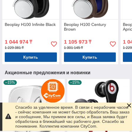
Beoplay H100 Infinite Black
Beoplay H100 Century
Beop
Brown
Apri
1 044 974
1 105 973
1 0
₸
₸
1 229 381 ₸
1 301 145 ₸
1 229
Купить
Купить
Акционные предложения и новинки
–15%
–15%
Спасибо за уделенное время. В связи с нерабочим часом
- сейчас компания не может быстро обработать Ваш заказ
и сообщение, Мы примем все силы, и Ваша заявка будет
обработана в ближайший час рабочего дня. Спасибо за
понимание. Коллектив компании CityCom.