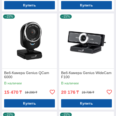
Купить
Купить
–15%
–15%
Веб-Камера Genius QCam
Веб-Камера Genius WideCam
6000
F100
В наличии
В наличии
15 470
20 176
₸
₸
18 200 ₸
23 736 ₸
Купить
Купить
–15%
–15%