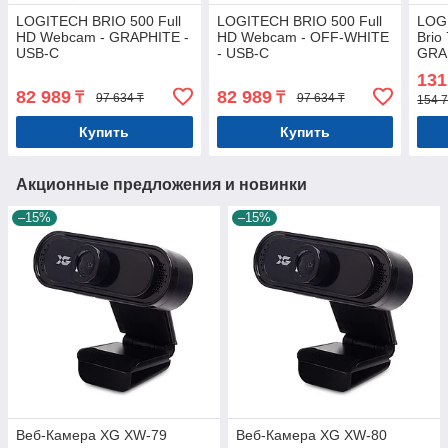
LOGITECH BRIO 500 Full
LOGITECH BRIO 500 Full
LOG
HD Webcam - GRAPHITE -
HD Webcam - OFF-WHITE
Brio
USB-C
- USB-C
GRA
935
131
82 989
82 989
₸
₸
97 634 ₸
97 634 ₸
154 7
Купить
Купить
Акционные предложения и новинки
–15%
–15%
Веб-Камера XG XW-79
Веб-Камера XG XW-80