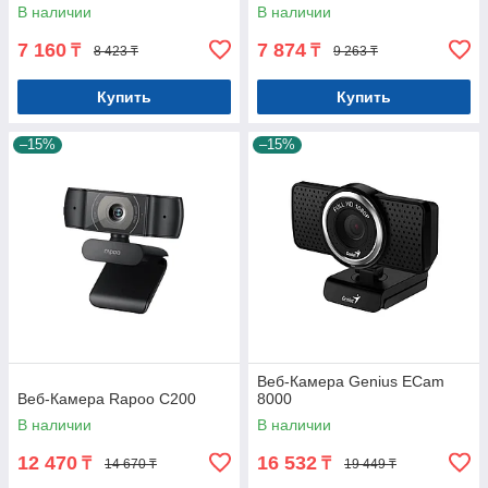
В наличии
В наличии
7 160
7 874
₸
₸
8 423 ₸
9 263 ₸
Купить
Купить
–15%
–15%
Веб-Камера Genius ECam
Веб-Камера Rapoo C200
8000
В наличии
В наличии
12 470
16 532
₸
₸
14 670 ₸
19 449 ₸