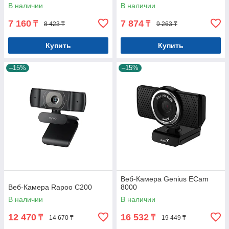
В наличии
В наличии
7 160
7 874
₸
₸
8 423 ₸
9 263 ₸
Купить
Купить
–15%
–15%
Веб-Камера Genius ECam
Веб-Камера Rapoo C200
8000
В наличии
В наличии
12 470
16 532
₸
₸
14 670 ₸
19 449 ₸