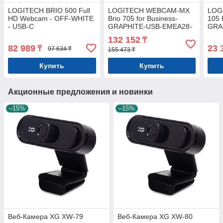
LOGITECH BRIO 500 Full
LOGITECH WEBCAM-MX
LOG
HD Webcam - OFF-WHITE
Brio 705 for Business-
105 
- USB-C
GRAPHITE-USB-EMEA28-
GRA
935
132 152
₸
82 989
23 
₸
97 634 ₸
155 473 ₸
Купить
Купить
Акционные предложения и новинки
–15%
–15%
Веб-Камера XG XW-79
Веб-Камера XG XW-80