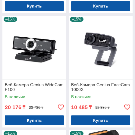
Купить
Купить
–15%
–15%
Веб-Камера Genius WideCam
Веб-Камера Genius FaceCam
F100
1000X
В наличии
В наличии
20 176
10 485
₸
₸
23 736 ₸
12 335 ₸
Купить
Купить
–15%
–15%