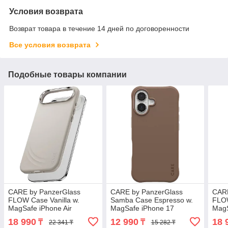
Условия возврата
Возврат товара в течение 14 дней по договоренности
Все условия возврата
Подобные товары компании
CARE by PanzerGlass
CARE by PanzerGlass
CARE
FLOW Case Vanilla w.
Samba Case Espresso w.
FLOW
MagSafe iPhone Air
MagSafe iPhone 17
MagS
18 990
12 990
18 
₸
₸
22 341 ₸
15 282 ₸