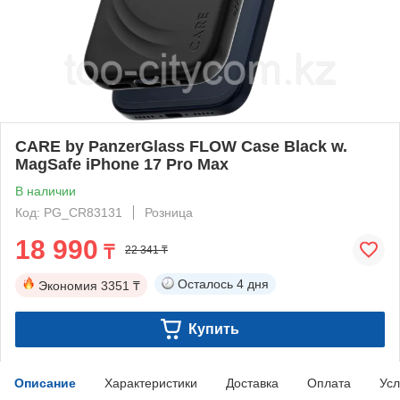
CARE by PanzerGlass FLOW Case Black w.
MagSafe iPhone 17 Pro Max
В наличии
Код: PG_CR83131
Розница
18 990
₸
22 341 ₸
Осталось
4 дня
Экономия
3351 ₸
Купить
Описание
Характеристики
Доставка
Оплата
Усл