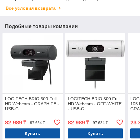
Все условия возврата
Подобные товары компании
LOGITECH BRIO 500 Full
LOGITECH BRIO 500 Full
LOG
HD Webcam - GRAPHITE -
HD Webcam - OFF-WHITE
105 
USB-C
- USB-C
GRA
82 989
82 989
23 
₸
₸
97 634 ₸
97 634 ₸
Купить
Купить