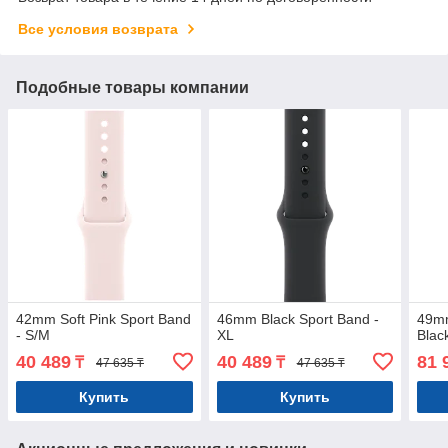
Все условия возврата
Подобные товары компании
42mm Soft Pink Sport Band
46mm Black Sport Band -
49mm
- S/M
XL
Blac
40 489
40 489
81 
₸
₸
47 635 ₸
47 635 ₸
Купить
Купить