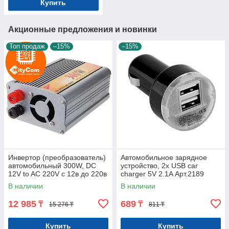
Купить
Акционные предложения и новинки
Топ продаж
–15%
–15%
Инвертор (преобразователь)
Автомобильное зарядное
автомобильный 300W, DC
устройство, 2x USB car
12V to AC 220V с 12в до 220в
charger 5V 2.1A Арт.2189
для питания различных
В наличии
В наличии
устройств
12 985
689
₸
₸
15 276 ₸
811 ₸
Купить
Купить