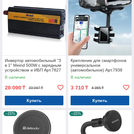
Инвертор автомобильный "3
Крепление для смартфонов
в 1" Meind 500W с зарядным
универсальное
устройством и ИБП Арт.7827
(автомобильное) Арт.7938
В наличии
В наличии
28 090
3 710
₸
₸
33 047 ₸
4 365 ₸
Купить
Купить
–15%
–15%