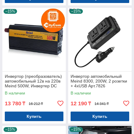
–15%
–15%
Инвертор (преобразователь)
Инвертор автомобильный
автомобильный 12в на 220в
Meind 8300, 200W, 2 розетки
Meind 500W, Инвертер DC
+ 4xUSB Арт.7826
12V to AC 220V Арт.4955
В наличии
В наличии
13 780
12 190
₸
₸
16 212 ₸
14 341 ₸
Купить
Купить
–15%
–15%