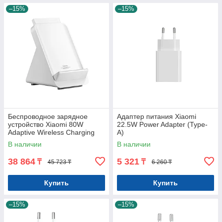
–15%
–15%
Беспроводное зарядное
Адаптер питания Xiaomi
устройство Xiaomi 80W
22.5W Power Adapter (Type-
Adaptive Wireless Charging
A)
Stand
В наличии
В наличии
38 864
5 321
₸
₸
45 723 ₸
6 260 ₸
Купить
Купить
–15%
–15%