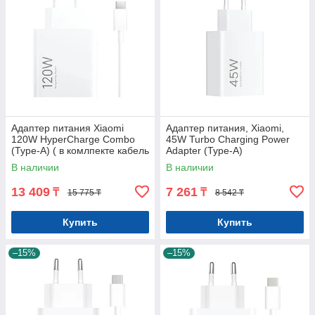
Адаптер питания Xiaomi
Адаптер питания, Xiaomi,
120W HyperCharge Combo
45W Turbo Charging Power
(Type-A) ( в комлпекте кабель
Adapter (Type-A)
Type-c)
В наличии
В наличии
13 409
7 261
₸
₸
15 775 ₸
8 542 ₸
Купить
Купить
–15%
–15%