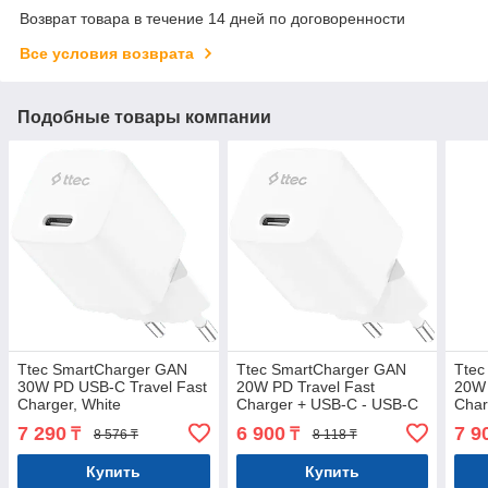
Возврат товара в течение 14 дней по договоренности
Все условия возврата
Подобные товары компании
Ttec SmartCharger GAN
Ttec SmartCharger GAN
Ttec
30W PD USB-C Travel Fast
20W PD Travel Fast
20W 
Charger, White
Charger + USB-C - USB-C
Char
60W Cable, White
Ligh
7 290
6 900
7 9
₸
₸
8 576 ₸
8 118 ₸
Whit
Купить
Купить