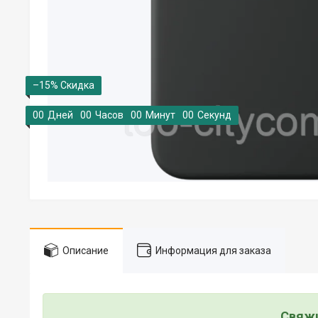
–15%
0
0
Дней
0
0
Часов
0
0
Минут
0
0
Секунд
Описание
Информация для заказа
Свяжи