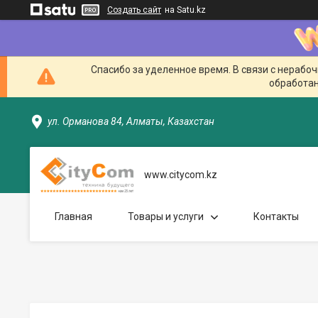
Создать сайт
на Satu.kz
Спасибо за уделенное время. В связи с нерабо
обработан
ул. Орманова 84, Алматы, Казахстан
www.citycom.kz
Главная
Товары и услуги
Контакты