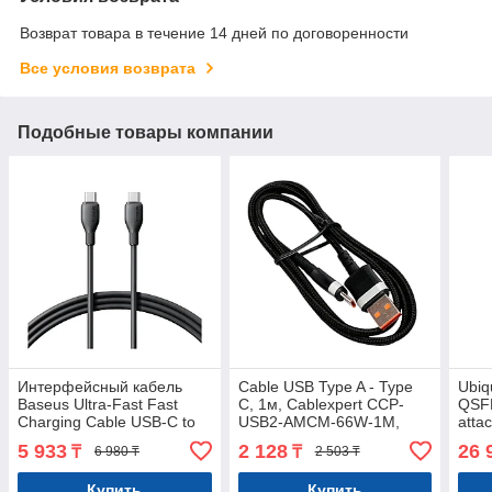
Возврат товара в течение 14 дней по договоренности
Все условия возврата
Подобные товары компании
Интерфейсный кабель
Cable USB Type A - Type
Ubiq
Baseus Ultra-Fast Fast
C, 1м, Cablexpert CCP-
QSFP
Charging Cable USB-C to
USB2-AMCM-66W-1M,
atta
USB-C 100W 1m Cluster
6A/66w, Black
Gbps
5 933
2 128
26 
₸
₸
6 980 ₸
2 503 ₸
Black
comp
Купить
Купить