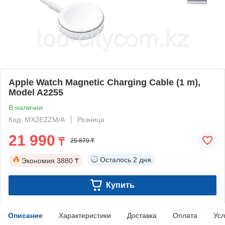
Apple Watch Magnetic Charging Cable (1 m),
Model A2255
В наличии
Код: MX2E2ZM/A
Розница
21 990
₸
25 870 ₸
Осталось
2 дня
Экономия
3880 ₸
Купить
Описание
Характеристики
Доставка
Оплата
Усл