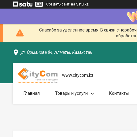
Создать сайт
на Satu.kz
Спасибо за уделенное время. В связи с нерабо
обработан
ул. Орманова 84, Алматы, Казахстан
www.citycom.kz
Главная
Товары и услуги
Контакты