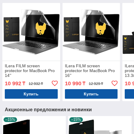
ILera FILM screen
ILera FILM screen
ILer
protector for MacBook Pro
protector for MacBook Pro
prot
14''
16''
13.3/
10 992
10 990
10 
₸
₸
12 932 ₸
12 929 ₸
Купить
Купить
Акционные предложения и новинки
–15%
–15%