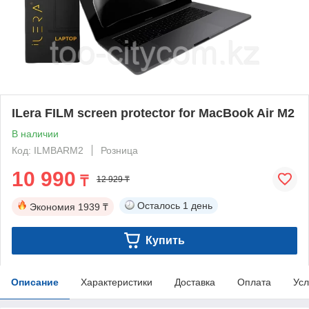
ILera FILM screen protector for MacBook Air M2
В наличии
Код: ILMBARM2
Розница
10 990
₸
12 929 ₸
Осталось
1 день
Экономия
1939 ₸
Купить
Описание
Характеристики
Доставка
Оплата
Усл