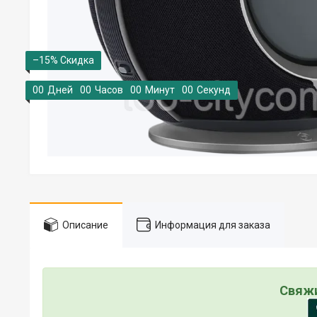
–15%
0
0
Дней
0
0
Часов
0
0
Минут
0
0
Секунд
Описание
Информация для заказа
Свяжи