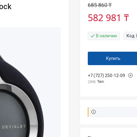
685 860 ₸
dock
582 981 ₸
В наличии
Код:
Купить
+7 (727) 250-12-09
Тел.
204