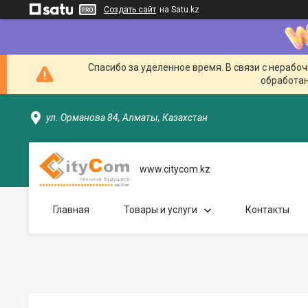
Создать сайт
на Satu.kz
Спасибо за уделенное время. В связи с нерабо
обработан
ул. Орманова 84, Алматы, Казахстан
www.citycom.kz
Главная
Товары и услуги
Контакты