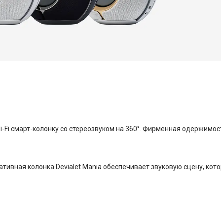
i-Fi смарт-колонку со стереозвуком на 360°. Фирменная одержимост
тивная колонка Devialet Mania обеспечивает звуковую сцену, кото