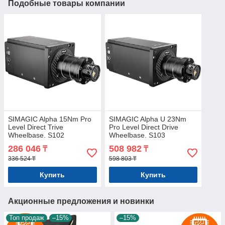
Подобные товары компании
SIMAGIC Alpha 15Nm Pro
SIMAGIC Alpha U 23Nm
Level Direct Trive
Pro Level Direct Drive
Wheelbase. S102
Wheelbase. S103
286 046
508 982
₸
₸
336 524 ₸
598 803 ₸
Купить
Купить
Акционные предложения и новинки
Топ продаж
–15%
–15%