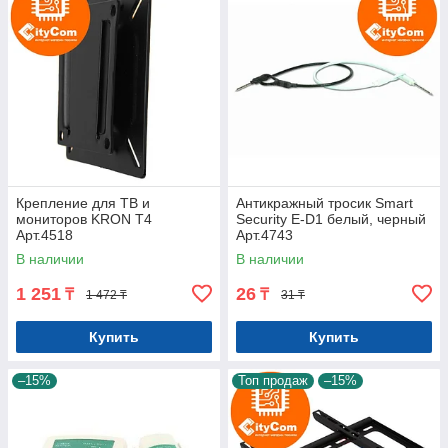
Крепление для ТВ и
Антикражный тросик Smart
мониторов KRON T4
Security E-D1 белый, черный
Арт.4518
Арт.4743
В наличии
В наличии
1 251
26
₸
₸
1 472 ₸
31 ₸
Купить
Купить
–15%
Топ продаж
–15%