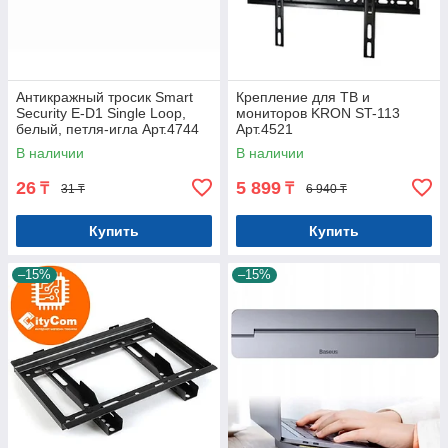
Антикражный тросик Smart
Крепление для ТВ и
Security E-D1 Single Loop,
мониторов KRON ST-113
белый, петля-игла Арт.4744
Арт.4521
В наличии
В наличии
26
5 899
₸
₸
31 ₸
6 940 ₸
Купить
Купить
–15%
–15%