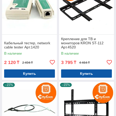
Крепление для ТВ и
Кабельный тестер, network
мониторов KRON ST-112
cable tester Арт.1420
Арт.4520
В наличии
В наличии
2 120
3 795
₸
₸
2 494 ₸
4 464 ₸
Купить
Купить
–15%
–15%