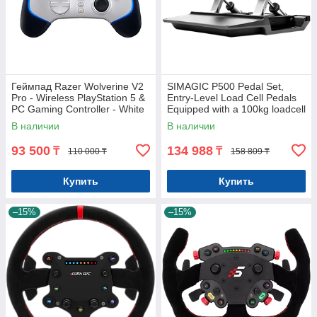
Геймпад Razer Wolverine V2
SIMAGIC P500 Pedal Set,
Pro - Wireless PlayStation 5 &
Entry-Level Load Cell Pedals
PC Gaming Controller - White
Equipped with a 100kg loadcell
and a Hall angle sensor. P
В наличии
В наличии
93 500
134 988
₸
₸
110 000 ₸
158 809 ₸
Купить
Купить
–15%
–15%