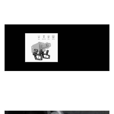
Solid and Reliable
Precision CNC
Machining makes it non-deformable
and user-friendly
Hardware Compatibility
SIMAGIC Wheelbase,
DS-8X Shifter,
TB-1 Handbrake,
Sequential Shifter Q1,
Sequential Shifter Q1S...
Stay tuned for more adaptable products.