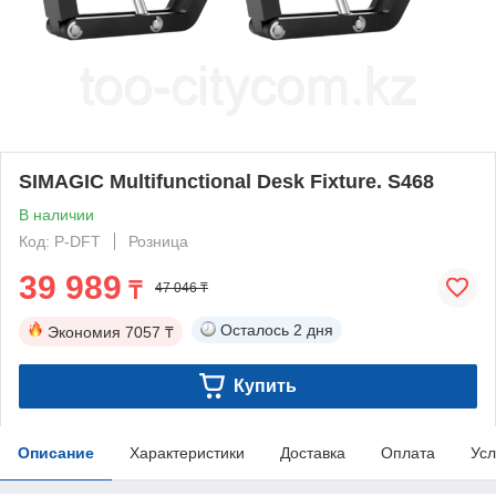
SIMAGIC Multifunctional Desk Fixture. S468
В наличии
Код: P-DFT
Розница
39 989
₸
47 046 ₸
Осталось
2 дня
Экономия
7057 ₸
Купить
Описание
Характеристики
Доставка
Оплата
Усл