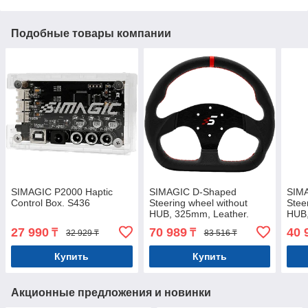
Подобные товары компании
SIMAGIC P2000 Haptic
SIMAGIC D-Shaped
SIM
Control Box. S436
Steering wheel without
Stee
HUB, 325mm, Leather.
HUB,
S403
S40
27 990
70 989
40 
₸
₸
32 929 ₸
83 516 ₸
Купить
Купить
Акционные предложения и новинки