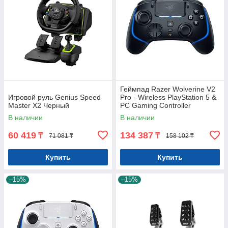
Геймпад Razer Wolverine V2
Игровой руль Genius Speed
Pro - Wireless PlayStation 5 &
Master X2 Черный
PC Gaming Controller
В наличии
В наличии
60 419
134 387
₸
₸
71 081 ₸
158 102 ₸
Купить
Купить
–15%
–15%