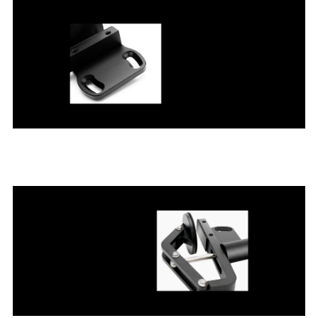
Multi-angle adjustment
Easy to use and store
Maximize the use of limited space