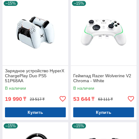
–15%
–15%
Зарядное устройство HyperX
ChargePlay Duo PS5
Геймпад Razer Wolverine V2
51P68AA
Chroma - White
В наличии
В наличии
19 990
53 644
₸
₸
23 517 ₸
63 111 ₸
Купить
Купить
–15%
–15%