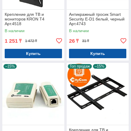
Крепление для ТВ и
Антикражный тросик Smart
мониторов KRON T4
Security E-D1 белый, черный
Арт.4518
Арт.4743
В наличии
В наличии
1 251
26
₸
₸
1 472 ₸
31 ₸
Купить
Купить
–15%
Топ продаж
–15%
Крепление для ТВ и