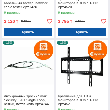
Кабельный тестер, network
мониторов KRON ST-112
cable tester Арт.1420
Арт.4520
В наличии
В наличии
2 120
3 795
₸
₸
2 494 ₸
4 464 ₸
Купить
Купить
–15%
–15%
Антикражный тросик Smart
Крепление для ТВ и
Security E-D1 Single Loop,
мониторов KRON ST-113
белый, петля-игла Арт.4744
Арт.4521
В наличии
В наличии