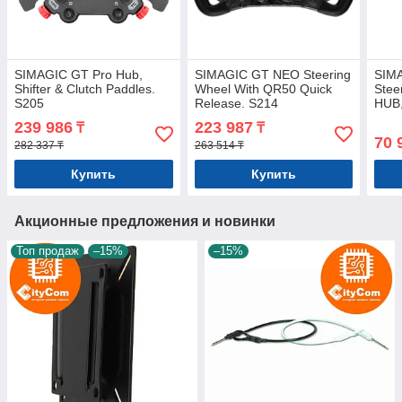
SIMAGIC GT Pro Hub,
SIMAGIC GT NEO Steering
SIM
Shifter & Clutch Paddles.
Wheel With QR50 Quick
Stee
S205
Release. S214
HUB,
S40
239 986
223 987
₸
₸
70 
282 337 ₸
263 514 ₸
Купить
Купить
Акционные предложения и новинки
Топ продаж
–15%
–15%