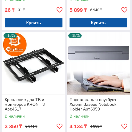
26
5 899
₸
₸
31 ₸
6 940 ₸
Купить
Купить
–15%
–15%
Крепление для ТВ и
Подставка для ноутбука
мониторов KRON T3
Xiaomi Baseus Notebook
Арт.4517
Holder Арт.6959
В наличии
В наличии
3 350
4 134
₸
₸
3 941 ₸
4 863 ₸