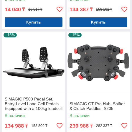
14 040
134 387
₸
₸
16 517 ₸
158 102 ₸
Купить
Купить
–15%
–15%
SIMAGIC P500 Pedal Set,
Entry-Level Load Cell Pedals
SIMAGIC GT Pro Hub, Shifter
Equipped with a 100kg loadcell
& Clutch Paddles. S205
and a Hall angle sensor. P
В наличии
В наличии
134 988
239 986
₸
₸
158 809 ₸
282 337 ₸