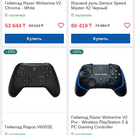
Геймпад Razer Wolverine V2
Игровой руль Genius Speed
Chroma - White
Master X2 Черный
В наличии
В наличии
53 644
60 419
₸
₸
63 111 ₸
71 081 ₸
Купить
Купить
–15%
–15%
Геймпад Razer Wolverine V2
Pro - Wireless PlayStation 5 &
Геймпад Rapoo V600SE
PC Gaming Controller
В наличии
В наличии