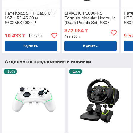
Патч Корд SHIP Cat.6 UTP
SIMAGIC P1000-RS
Патч
LSZH RJ-45 20 м
Formula Modular Hydraulic
UTP 
S6025BK2000-P
(Dual) Pedals Set. S307
S30
372 984
₸
10 433
9 5
₸
12 274 ₸
438 805 ₸
Купить
Купить
Акционные предложения и новинки
–15%
–15%