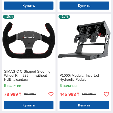
Купить
Купить
–15%
–15%
SIMAGIC C-Shaped Steering
Wheel Rim 325mm without
P1000i Modular Inverted
HUB, alcantara
Hydraulic Pedals
В наличии
В наличии
78 989
445 983
₸
₸
92 928 ₸
524 686 ₸
Купить
Купить