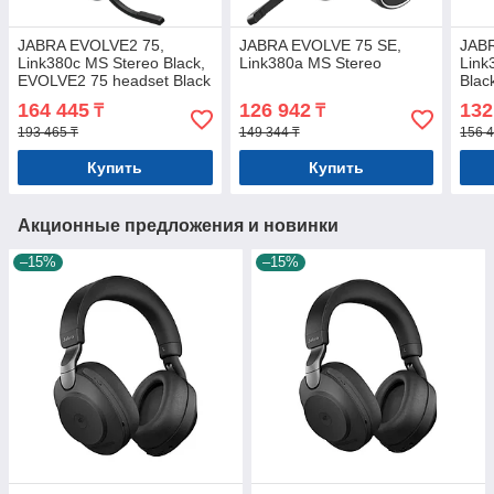
JABRA EVOLVE2 75,
JABRA EVOLVE 75 SE,
JAB
Link380c MS Stereo Black,
Link380a MS Stereo
Link
EVOLVE2 75 headset Black
Blac
MS, Link 380 BT adapter
164 445
126 942
132
₸
₸
USB-C MS,1.2m USB
193 465 ₸
149 344 ₸
156 4
Купить
Купить
Акционные предложения и новинки
–15%
–15%