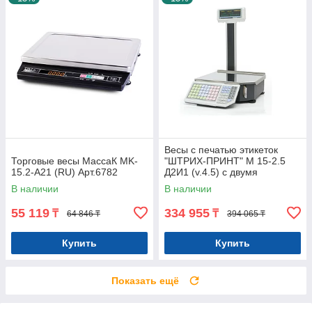
Весы с печатью этикеток
Торговые весы МассаК MK-
"ШТРИХ-ПРИНТ" М 15-2.5
15.2-A21 (RU) Арт.6782
Д2И1 (v.4.5) с двумя
дисплеями покупателя
В наличии
В наличии
Арт.8187
55 119
334 955
₸
₸
64 846 ₸
394 065 ₸
Купить
Купить
Показать ещё