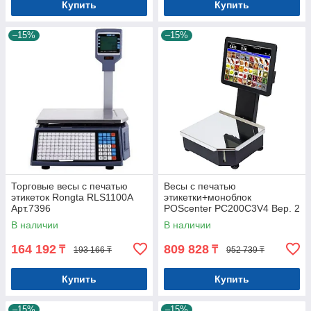
Купить
Купить
–15%
–15%
Торговые весы с печатью
Весы с печатью
этикеток Rongta RLS1100A
этикетки+моноблок
Арт.7396
POScenter PC200C3V4 Вер. 2
(15", емкостной, RAM
В наличии
В наличии
4Gb/SSD 128 Gb) Арт.8189
164 192
809 828
₸
₸
193 166 ₸
952 739 ₸
Купить
Купить
–15%
–15%