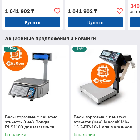
Ethernet, Wi-Fi) (Артикул
Ethernet, Wi-Fi) (Артикул
340
3686)
3639)
1 041 902
1 041 902
₸
₸
400 9
Купить
Купить
Акционные предложения и новинки
–15%
–15%
Весы торговые с печатью
Весы торговые с печатью
этикеток (цен) Rongta
этикеток (цен) МассаК MK-
RLS1100 для магазинов
15.2-RP-10-1 для магазинов
Арт.4379
Арт.6694
В наличии
В наличии