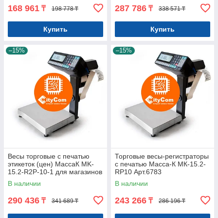
168 961
287 786
₸
₸
198 778 ₸
338 571 ₸
Купить
Купить
–15%
–15%
Весы торговые с печатью
Торговые весы-регистраторы
этикеток (цен) МассаК MK-
с печатью Масса-К МК-15.2-
15.2-R2P-10-1 для магазинов
RP10 Арт.6783
Арт.6701
В наличии
В наличии
290 436
243 266
₸
₸
341 689 ₸
286 196 ₸