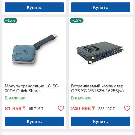
Купить
Купить
–15%
–15%
Модуль трансляции LG SC-
Встраиваемый компьютер
00DA Quick Share
OPS XG VS-I52H-16256(w)
В наличии
В наличии
81 359
240 896
₸
₸
95 716 ₸
283 407 ₸
Купить
Купить