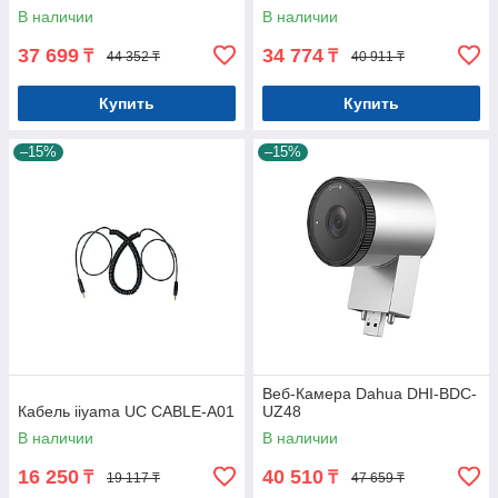
В наличии
В наличии
37 699
34 774
₸
₸
44 352 ₸
40 911 ₸
Купить
Купить
–15%
–15%
Веб-Камера Dahua DHI-BDC-
Кабель iiyama UC CABLE-A01
UZ48
В наличии
В наличии
16 250
40 510
₸
₸
19 117 ₸
47 659 ₸