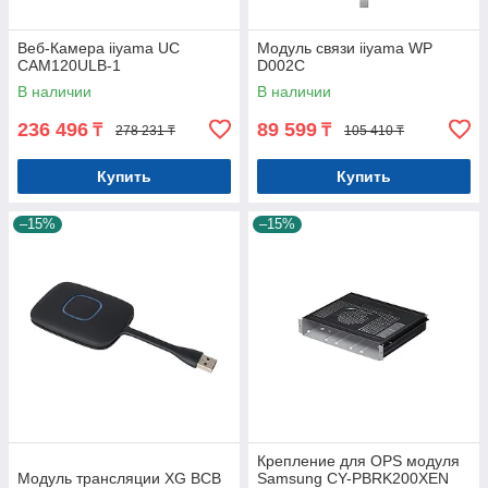
Веб-Камера iiyama UC
Модуль связи iiyama WP
CAM120ULB-1
D002C
В наличии
В наличии
236 496
89 599
₸
₸
278 231 ₸
105 410 ₸
Купить
Купить
–15%
–15%
Крепление для OPS модуля
Модуль трансляции XG BCB
Samsung CY-PBRK200XEN