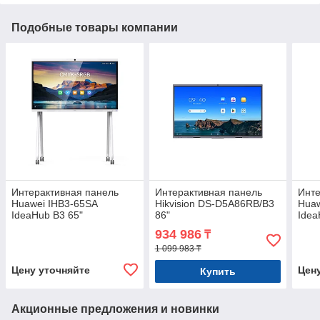
Подобные товары компании
Интерактивная панель
Интерактивная панель
Инте
Huawei IHB3-65SA
Hikvision DS-D5A86RB/B3
Huaw
IdeaHub B3 65"
86"
Idea
(55150937)
(551
934 986
₸
1 099 983 ₸
Цену уточняйте
Цен
Купить
Акционные предложения и новинки