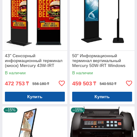
43" Сенсорный
50" Информационный
информационный терминал
терминал вертикальный
(киоск) Mercury 43W-IRT
Mercury 50W-IRT Windows
Windows Арт.7830
Арт.7831
В наличии
В наличии
472 753
459 503
₸
₸
556 180 ₸
540 592 ₸
Купить
Купить
–15%
–15%