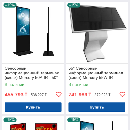
–15%
–15%
Сенсорный
55" Сенсорный
информационный терминал
информационный терминал
(киоск) Mercury 50A-IRT 50"
(киоск) Mercury 55W-IRT
(Android IR сенсор) Арт.6730
(Windows/ сенсор) Арт.7781
В наличии
В наличии
455 793
741 989
₸
₸
536 227 ₸
872 928 ₸
Купить
Купить
–15%
–15%