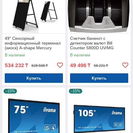
49" Сенсорный
Счетчик банкнот с
информационный терминал
детектором валют Bill
(киоск) A-shape Mercury
Counter 5800D UV/MG
A49W-93-IRT, Windows
Арт.7822
В наличии
В наличии
Арт.7937
534 232
49 496
₸
₸
628 508 ₸
58 231 ₸
Купить
Купить
–15%
–15%