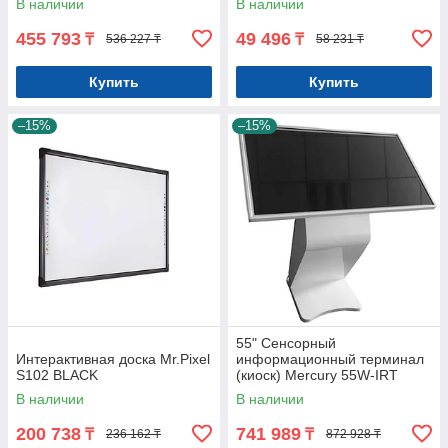
В наличии
В наличии
455 793
49 496
₸
₸
536 227 ₸
58 231 ₸
Купить
Купить
–15%
–15%
55" Сенсорный
Интерактивная доска Mr.Pixel
информационный терминал
S102 BLACK
(киоск) Mercury 55W-IRT
(Windows/ сенсор) Арт.7781
В наличии
В наличии
200 738
741 989
₸
₸
236 162 ₸
872 928 ₸