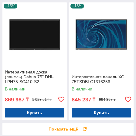
–15%
–15%
Интерактивная доска
(панель) Dahua 75" DHI-
Интерактивная панель XG
LPH75-SC410-S2
75TSDBLC1316256
В наличии
В наличии
869 987
845 237
₸
₸
1 023 514 ₸
994 397 ₸
Купить
Купить
Показать ещё