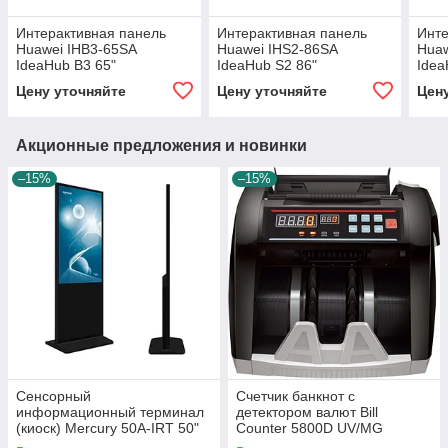
Интерактивная панель
Интерактивная панель
Инте
Huawei IHB3-65SA
Huawei IHS2-86SA
Huaw
IdeaHub B3 65"
IdeaHub S2 86"
Idea
(55150937)
(55150652)
(551
Цену уточняйте
Цену уточняйте
Цен
Акционные предложения и новинки
–15%
–15%
Сенсорный
Счетчик банкнот с
информационный терминал
детектором валют Bill
(киоск) Mercury 50A-IRT 50"
Counter 5800D UV/MG
(Android IR сенсор) Арт.6730
Арт.7822