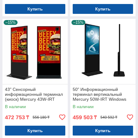
Купить
Купить
–15%
–15%
43" Сенсорный
50" Информационный
информационный терминал
терминал вертикальный
(киоск) Mercury 43W-IRT
Mercury 50W-IRT Windows
Windows Арт.7830
Арт.7831
В наличии
В наличии
472 753
459 503
₸
₸
556 180 ₸
540 592 ₸
Купить
Купить