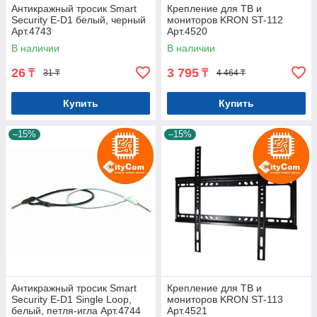
Антикражный тросик Smart
Крепление для ТВ и
Security E-D1 белый, черный
мониторов KRON ST-112
Арт.4743
Арт.4520
В наличии
В наличии
26
3 795
₸
₸
31 ₸
4 464 ₸
Купить
Купить
–15%
–15%
Антикражный тросик Smart
Крепление для ТВ и
Security E-D1 Single Loop,
мониторов KRON ST-113
белый, петля-игла Арт.4744
Арт.4521