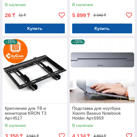
В наличии
В наличии
26
5 899
₸
₸
31 ₸
6 940 ₸
Купить
Купить
–15%
–15%
Крепление для ТВ и
Подставка для ноутбука
мониторов KRON T3
Xiaomi Baseus Notebook
Арт.4517
Holder Арт.6959
В наличии
В наличии
3 350
4 134
₸
₸
3 941 ₸
4 863 ₸