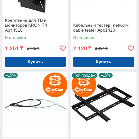
Крепление для ТВ и
мониторов KRON T4
Кабельный тестер, network
Арт.4518
cable tester Арт.1420
В наличии
В наличии
1 251
2 120
₸
₸
1 472 ₸
2 494 ₸
Купить
Купить
–15%
Топ продаж
–15%