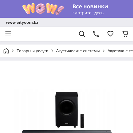
www.citycom.kz
Товары и услуги
Акустические системы
Акустика с т