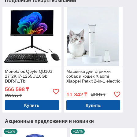
Подобные товары компании
Моноблок Qbyte QB103
Машинка для стрижки
27"2K i7-1255U\16Gb
собак и кошек Xiaomi
DDR4\1Tb
Xiaopei Petkit 2-in-1 electric
NVMe\Web\Pivot\Клавиатура+Мышь+Гарнитура\Win11Pro
clipper PRO Арт.7803
566 598
₸
11 342
₸
13 343 ₸
666 586 ₸
Купить
Купить
Акционные предложения и новинки
–15%
–15%