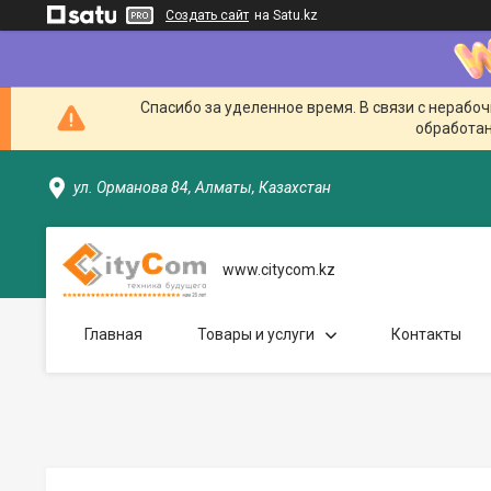
Создать сайт
на Satu.kz
Спасибо за уделенное время. В связи с нерабо
обработан
ул. Орманова 84, Алматы, Казахстан
www.citycom.kz
Главная
Товары и услуги
Контакты