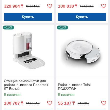
329 984
109 838
₸
₸
388 216 ₸
129 222 ₸
Купить
Купить
–15%
–15%
Станция самоочистки для
робота-пылесоса Roborock
Робот-пылесос Tefal
S7 Белый
RG8227WH
В наличии
В наличии
100 787
55 187
₸
₸
118 574 ₸
64 926 ₸