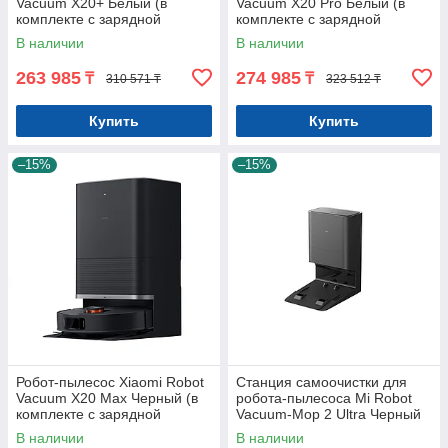
Vacuum X20+ Белый (в
Vacuum X20 Pro Белый (в
комплекте с зарядной
комплекте с зарядной
станцией JZ2302)
станцией D102-JZEU)
В наличии
В наличии
263 985
274 985
₸
₸
310 571 ₸
323 512 ₸
Купить
Купить
–15%
–15%
Робот-пылесос Xiaomi Robot
Станция самоочистки для
Vacuum X20 Max Черный (в
робота-пылесоса Mi Robot
комплекте с зарядной
Vacuum-Mop 2 Ultra Черный
станцией D109-JZEU)
(STYTJ05ZHMHWJC)
В наличии
В наличии