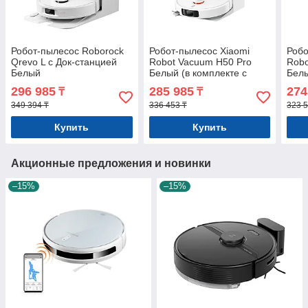
Робот-пылесос Roborock
Робот-пылесос Xiaomi
Робо
Qrevo L с Док-станцией
Robot Vacuum H50 Pro
Robo
Белый
Белый (в комплекте с
Белы
зарядной станцией OV42-
заря
296 985
285 985
274
₸
₸
JZGL)
JZE
349 394 ₸
336 453 ₸
323 5
Купить
Купить
Акционные предложения и новинки
–15%
–15%