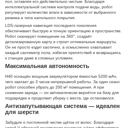
пол, оставляя его действительно чистым. Благодаря
интеллектуальной системе контроля подачи воды, робот
регулирует количество влаги в зависимости от выбранного
режима и типа напольного покрытия.
LDS-лазерная навигация последнего поколения
обеспечивает быструю и точную ориентацию в пространстве.
Робот сканирует помещение на 360°, создаёт
детализированную карту и строит оптимальные маршруты.
Он не просто ездит хаотично, а осмысленно охватывает
каждый сантиметр пола, избегая препятствий и возвращаясь
к станции даже в сложных условиях.
Максимальная автономность
H40 оснащён мощным аккумулятором ёмкостью 5200 мАч,
чего хватает до 3 часов непрерывной работы. За один сеанс
робот способен убрать до 200 м² помещения. А при
снижении заряда — он автоматически вернётся на базу для
подзарядки и продолжит уборку с места, где остановился.
Антизапутывающая система — идеален
для шерсти
Забудьте о постоянной чистке щёток от волос. Благодаря
новой V-образной конструкции основная щётка эффективно