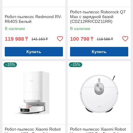
Робот-пылесос Roborock Q7
Робот-пылесос Redmond RV-
Max с зарядной базой
R640S Белый
(CDZ12RR/CDZ11RR)
Черный
В наличии
В наличии
119 988
100 798
₸
₸
141 163 ₸
118 586 ₸
Купить
Купить
–15%
–15%
Робот-пылесос Xiaomi Robot
Робот-пылесос Xiaomi Robot