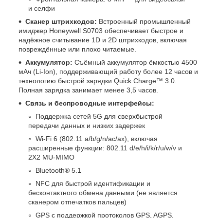
и селфи
Сканер штрихкодов:
Встроенный промышленный
имиджер Honeywell S0703 обеспечивает быстрое и
надёжное считывание 1D и 2D штрихкодов, включая
повреждённые или плохо читаемые.
Аккумулятор:
Съёмный аккумулятор ёмкостью 4500
мАч (Li-Ion), поддерживающий работу более 12 часов и
технологию быстрой зарядки Quick Charge™ 3.0.
Полная зарядка занимает менее 3,5 часов.
Связь и беспроводные интерфейсы:
Поддержка сетей 5G для сверхбыстрой
передачи данных и низких задержек
Wi-Fi 6 (802.11 a/b/g/n/ac/ax), включая
расширенные функции: 802.11 d/e/h/i/k/r/u/w/v и
2X2 MU-MIMO
Bluetooth® 5.1
NFC для быстрой идентификации и
бесконтактного обмена данными (не является
сканером отпечатков пальцев)
GPS с поддержкой протоколов GPS, AGPS,