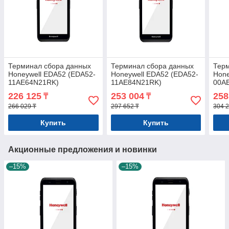
Терминал сбора данных
Терминал сбора данных
Тер
Honeywell EDA52 (EDA52-
Honeywell EDA52 (EDA52-
Hone
11AE64N21RK)
11AE84N21RK)
00A
226 125
253 004
258
₸
₸
266 029 ₸
297 652 ₸
304 2
Купить
Купить
Акционные предложения и новинки
–15%
–15%