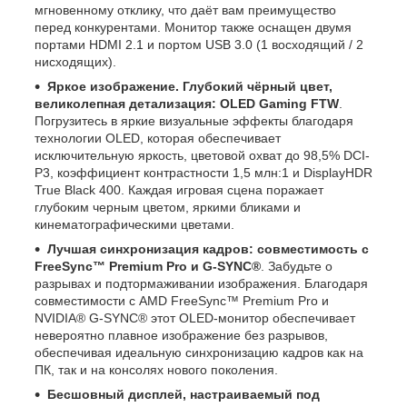
мгновенному отклику, что даёт вам преимущество
перед конкурентами. Монитор также оснащен двумя
портами HDMI 2.1 и портом USB 3.0 (1 восходящий / 2
нисходящих).
Яркое изображение. Глубокий чёрный цвет,
великолепная детализация: OLED Gaming FTW
.
Погрузитесь в яркие визуальные эффекты благодаря
технологии OLED, которая обеспечивает
исключительную яркость, цветовой охват до 98,5% DCI-
P3, коэффициент контрастности 1,5 млн:1 и DisplayHDR
True Black 400. Каждая игровая сцена поражает
глубоким черным цветом, яркими бликами и
кинематографическими цветами.
Лучшая синхронизация кадров: совместимость с
FreeSync™ Premium Pro и G-SYNC®
. Забудьте о
разрывах и подтормаживании изображения. Благодаря
совместимости с AMD FreeSync™ Premium Pro и
NVIDIA® G-SYNC® этот OLED-монитор обеспечивает
невероятно плавное изображение без разрывов,
обеспечивая идеальную синхронизацию кадров как на
ПК, так и на консолях нового поколения.
Бесшовный дисплей, настраиваемый под