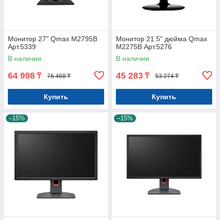
Монитор 27" Qmax M2795B
Монитор 21.5" дюйма Qmax
Арт.5339
M2275B Арт.5276
В наличии
В наличии
64 998
45 283
₸
₸
76 468 ₸
53 274 ₸
Купить
Купить
–15%
–15%