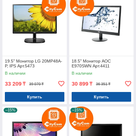
19.5" Монитор LG 20MP48A-
18.5" Монитор AOC
P, IPS Арт.5473
E970SWN Арт.4411
В наличии
В наличии
33 209
30 899
₸
₸
39 070 ₸
36 351 ₸
Купить
Купить
–15%
–15%