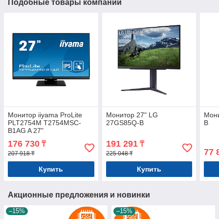
Подобные товары компании
Монитор iiyama ProLite
Монитор 27" LG
Мони
PLT2754M T2754MSC-
27GS85Q-B
B
B1AG A 27"
176 730
191 291
₸
₸
77 
207 918 ₸
225 048 ₸
Купить
Купить
Акционные предложения и новинки
–15%
–15%