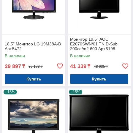
Монитор 19.5" AOC
18,5" Монитор LG 19M38A-B
E2070SWN/01 TN D-Sub
Арт.5472
200cd/m2 600 Арт.5198
В наличии
В наличии
29 897
41 339
₸
₸
35 173 ₸
48 635 ₸
Купить
Купить
–15%
–15%