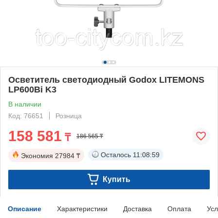
Осветитель светодиодный Godox LITEMONS
LP600Bi K3
В наличии
Код: 76651
Розница
158 581
₸
186 565 ₸
Осталось
11:08:58
Экономия
27984 ₸
Купить
Описание
Характеристики
Доставка
Оплата
Усл