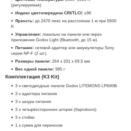
(регулируемая)
Индекс цветопередачи CRI/TLCI:
≥96
Яркость:
до 2470 люкс на расстоянии 1 м при 5600
K
Управление:
локально на панели или через
приложение Godox Light (Bluetooth, до 15 м)
Питание:
сетевой адаптер или аккумуляторы Sony
серии NP-F (2 шт.)
Размеры панели:
264 x 201 x 69,5 мм
Вес одной панели:
985 г
Комплектация (K3 Kit)
3 x светодиодные панели Godox LITEMONS LP600Bi
3 x адаптера питания
3 x шнура питания
3 x четырёхсторонних шторки (барndoors)
3 x стойки
1 x сумка для переноски