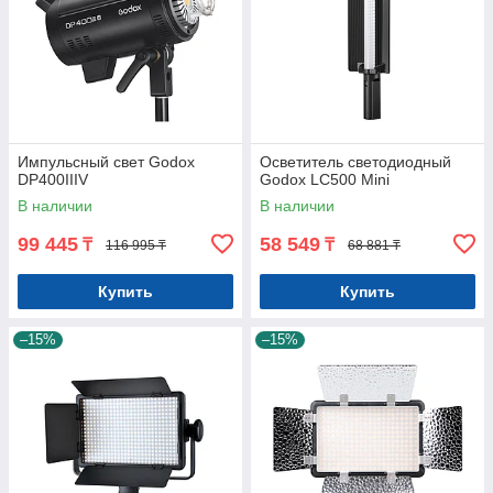
Импульсный свет Godox
Осветитель светодиодный
DP400IIIV
Godox LC500 Mini
В наличии
В наличии
99 445
58 549
₸
₸
116 995 ₸
68 881 ₸
Купить
Купить
–15%
–15%