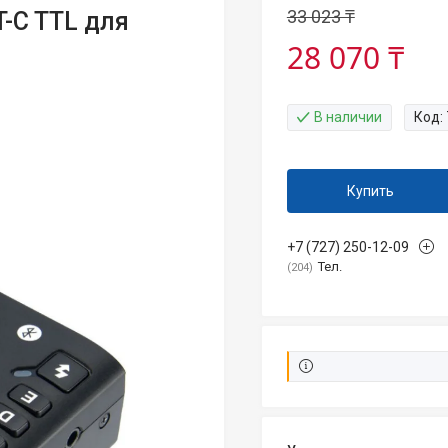
33 023 ₸
-C TTL для
28 070 ₸
В наличии
Код:
Купить
+7 (727) 250-12-09
Тел.
204