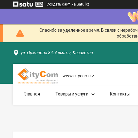
Создать сайт
на Satu.kz
Спасибо за уделенное время. В связи с нерабо
обработан
ул. Орманова 84, Алматы, Казахстан
www.citycom.kz
Главная
Товары и услуги
Контакты