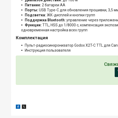
Диапазон действия:
до 100 м
Питание:
2 батареи AA
Порты:
USB Type-C для обновления прошивки, 3,5 м
Подсветка:
ЖК-дисплей и кнопки групп
Поддержка Bluetooth:
управление через приложени
Функции:
TTL, HSS до 1/8000 с, компенсация экспоз
одновременная настройка всех групп
Комплектация
Пульт-радиосинхронизатор Godox X2T-C TTL для Ca
Инструкция пользователя
Свяжи