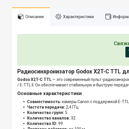
Описание
Характеристики
Информа
Свяжи
Радиосинхронизатор Godox X2T-C TTL д
Godox X2T-C TTL
— это современный пульт-радиосинхро
/ E-TTL II. Он обеспечивает стабильную и быструю пере
Основные характеристики
Совместимость:
камеры Canon с поддержкой E-TTL /
Частота передачи:
2,4 ГГц
Количество групп:
5
Количество каналов:
32
Количество ID:
99