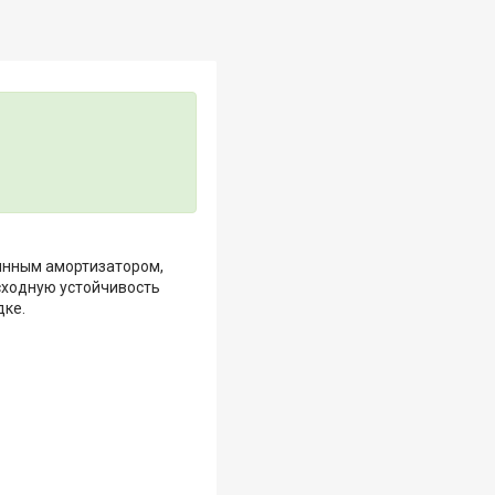
жинным амортизатором,
сходную устойчивость
дке.