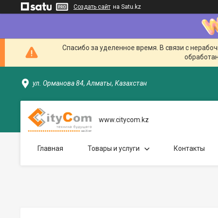
Создать сайт
на Satu.kz
Спасибо за уделенное время. В связи с нерабо
обработан
ул. Орманова 84, Алматы, Казахстан
www.citycom.kz
Главная
Товары и услуги
Контакты