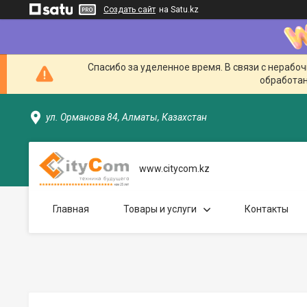
Создать сайт
на Satu.kz
Спасибо за уделенное время. В связи с нерабо
обработан
ул. Орманова 84, Алматы, Казахстан
www.citycom.kz
Главная
Товары и услуги
Контакты