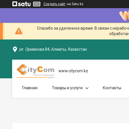
Создать сайт
на Satu.kz
Спасибо за уделенное время. В связи с нерабо
обработан
ул. Орманова 84, Алматы, Казахстан
www.citycom.kz
Главная
Товары и услуги
Контакты