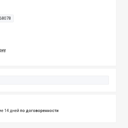
68078
ону
ние 14 дней
по договоренности