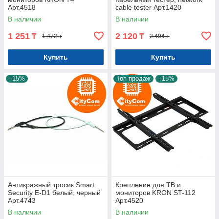
Арт.4518
cable tester Арт.1420
В наличии
В наличии
1 251
2 120
₸
₸
1 472 ₸
2 494 ₸
Купить
Купить
–15%
Топ продаж
–15%
Антикражный тросик Smart
Крепление для ТВ и
Security E-D1 белый, черный
мониторов KRON ST-112
Арт.4743
Арт.4520
В наличии
В наличии