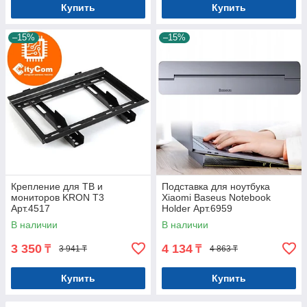
Купить
Купить
–15%
–15%
Крепление для ТВ и
Подставка для ноутбука
мониторов KRON T3
Xiaomi Baseus Notebook
Арт.4517
Holder Арт.6959
В наличии
В наличии
3 350
4 134
₸
₸
3 941 ₸
4 863 ₸
Купить
Купить