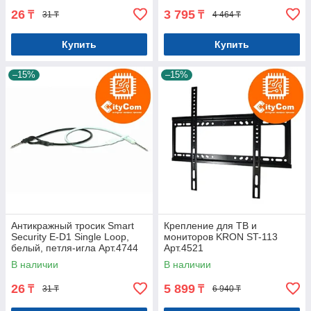
26
3 795
₸
₸
31 ₸
4 464 ₸
Купить
Купить
–15%
–15%
Антикражный тросик Smart
Крепление для ТВ и
Security E-D1 Single Loop,
мониторов KRON ST-113
белый, петля-игла Арт.4744
Арт.4521
В наличии
В наличии
26
5 899
₸
₸
31 ₸
6 940 ₸