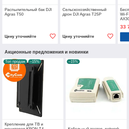
Распылительный бак DJI
Сельскохозяйственный
Бесп
Agras T50
дрон DJI Agras T25P
Wi-F
AX3
33 
Цену уточняйте
Цену уточняйте
Акционные предложения и новинки
Топ продаж
–15%
–15%
Крепление для ТВ и
мониторов KRON T4
Кабельный тестер, network