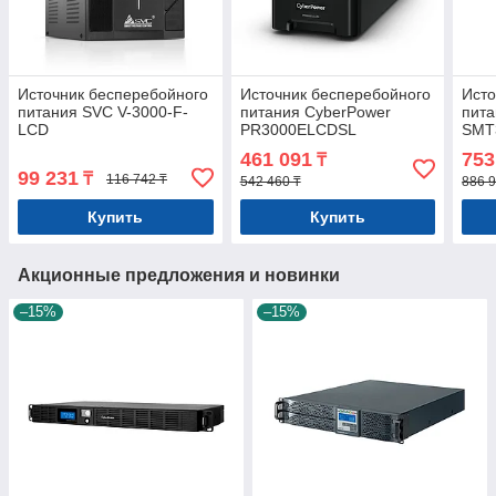
Источник бесперебойного
Источник бесперебойного
Исто
питания SVC V-3000-F-
питания CyberPower
пита
LCD
PR3000ELCDSL
SMT
461 091
753
₸
99 231
₸
116 742 ₸
542 460 ₸
886 9
Купить
Купить
Акционные предложения и новинки
–15%
–15%