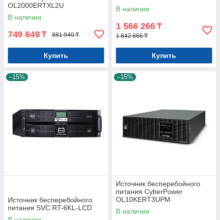
OL2000ERTXL2U
В наличии
В наличии
1 566 266
₸
749 649
₸
881 940 ₸
1 842 666 ₸
Купить
Купить
–15%
–15%
Источник бесперебойного
питания CyberPower
OL10KERT3UPM
Источник бесперебойного
питания SVC RT-6KL-LCD
В наличии
В наличии